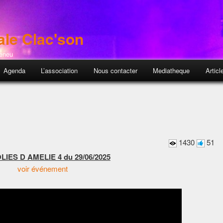
ale Clac'son
Feneu
pal
Agenda
L’association
Nous contacter
Mediatheque
Articl
1430
51
LIES D AMELIE 4 du 29/06/2025
voir événement