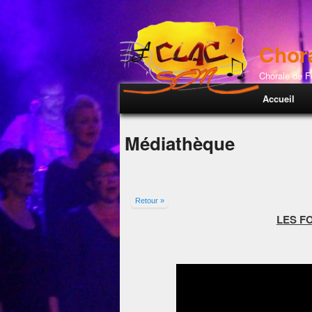
Chor
Chorale de 
Menu princi
Accueil
Médiathèque
Retour »
LES FO