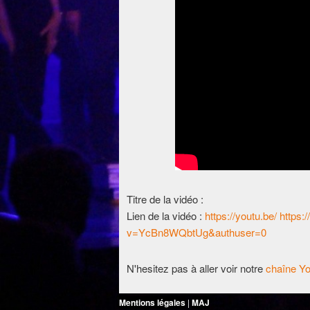
Titre de la vidéo :
Lien de la vidéo :
https://youtu.be/ https
v=YcBn8WQbtUg&authuser=0
N'hesitez pas à aller voir notre
chaîne Y
Mentions légales
|
MAJ