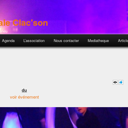
ale Clac'son
Feneu
pal
Agenda
L’association
Nous contacter
Mediatheque
Articl
du
voir événement