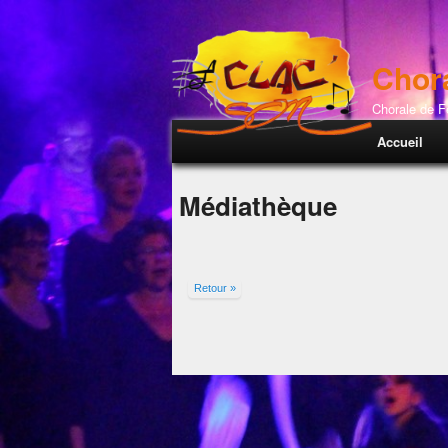
Chor
Chorale de 
Menu princi
Accueil
Médiathèque
Retour »