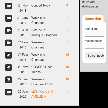
nouveaux
24 Nov
Concert Rock
5
événements
2018
21 Janv
Week-end
1
Connexion
2017
Chantant
Identifiant:
19 Juin
Fête de la
1
2016
musique - Bagdad
Mot de passe:
07 Fevr
Week-end
1
2016
Chantant
07 Fevr
Week-end
15
2016
Chantant
29 Nov
CONCERT des
10
2015
10 ans
25 Janv
Week-end
10
2015
Chantant 2015
29 Juin
LES FOLIES D
1
2025
AMELIE 4