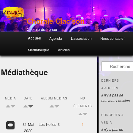
Chorale Clac'son
Chorale de Feneu
Menu principal
Accueil
Agenda
L’association
Nous contacter
Mediatheque
Articles
Recherche
Médiathèque
DERNIERS
ARTICLES
Il n'y a pas de
MÉDIA
DATE
ALBUM MÉDIAS
NB
nouveaux articles
ÉLÉMENTS
CONCERTS À
VENIR
31 Mai
Les Folies 3
1
Il n'y a pas de
2020