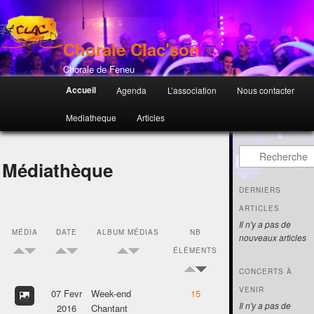
Chorale Clac'son
Chorale de Feneu
Menu principal
Accueil
Agenda
L’association
Nous contacter
Mediatheque
Articles
Recherche
Médiathèque
DERNIERS
ARTICLES
Il n'y a pas de
MÉDIA
DATE
ALBUM MÉDIAS
NB
nouveaux articles
ÉLÉMENTS
CONCERTS À
VENIR
07 Fevr
Week-end
15
Il n'y a pas de
2016
Chantant