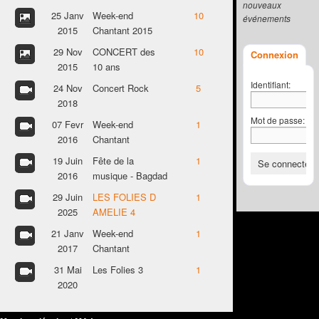
nouveaux
25 Janv
Week-end
10
événements
2015
Chantant 2015
29 Nov
CONCERT des
10
Connexion
2015
10 ans
Identifiant:
24 Nov
Concert Rock
5
2018
Mot de passe:
07 Fevr
Week-end
1
2016
Chantant
19 Juin
Fête de la
1
2016
musique - Bagdad
29 Juin
LES FOLIES D
1
2025
AMELIE 4
21 Janv
Week-end
1
2017
Chantant
31 Mai
Les Folies 3
1
2020